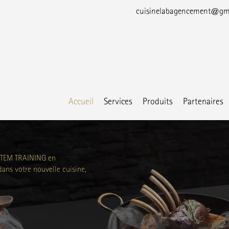
cuisinelabagencement@gm
Accueil
Services
Produits
Partenaires
YSTEM TRAINING en
dans votre nouvelle cuisine,